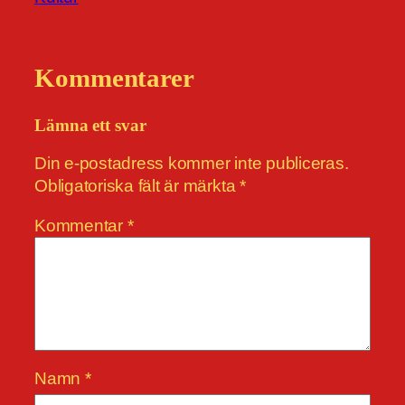
Kommentarer
Lämna ett svar
Din e-postadress kommer inte publiceras.
Obligatoriska fält är märkta
*
Kommentar
*
Namn
*