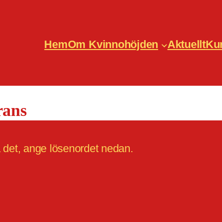
Hem
Om Kvinnohöjden
Aktuellt
Ku
rans
a det, ange lösenordet nedan.