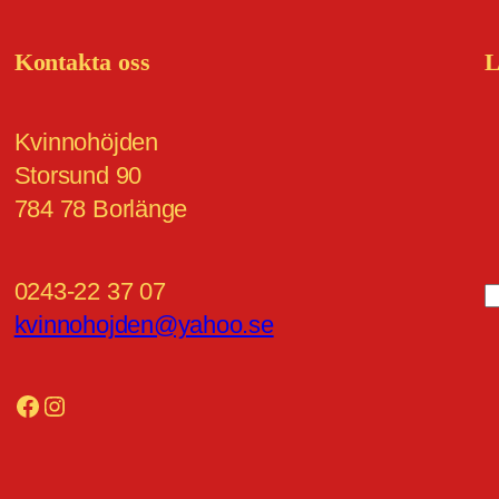
Kontakta oss
L
Kvinnohöjden
Storsund 90
784 78 Borlänge
0243-22 37 07
kvinnohojden@yahoo.se
ö
k
Facebook
Instagram