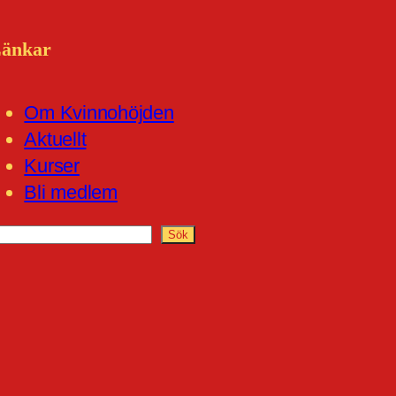
änkar
Om Kvinnohöjden
Aktuellt
Kurser
Bli medlem
S
Sök