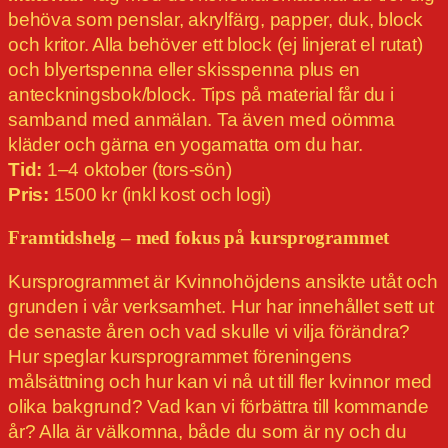
behöva som penslar, akrylfärg, papper, duk, block
och kritor. Alla behöver ett block (ej linjerat el rutat)
och blyertspenna eller skisspenna plus en
anteckningsbok/block. Tips på material får du i
samband med anmälan. Ta även med oömma
kläder och gärna en yogamatta om du har.
Tid:
1–4 oktober (tors-sön)
Pris:
1500 kr (inkl kost och logi)
Framtidshelg – med fokus på kursprogrammet
Kursprogrammet är Kvinnohöjdens ansikte utåt och
grunden i vår verksamhet. Hur har innehållet sett ut
de senaste åren och vad skulle vi vilja förändra?
Hur speglar kursprogrammet föreningens
målsättning och hur kan vi nå ut till fler kvinnor med
olika bakgrund? Vad kan vi förbättra till kommande
år? Alla är välkomna, både du som är ny och du