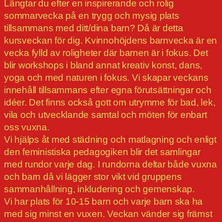
Längtar du efter en inspirerande och rolig
sommarvecka på en trygg och mysig plats
tillsammans med ditt/dina barn? Då är detta
kursveckan för dig. Kvinnohöjdens barnvecka är en
vecka fylld av roligheter där barnen är i fokus. Det
blir workshops i bland annat kreativ konst, dans,
yoga och med naturen i fokus. Vi skapar veckans
innehåll tillsammans efter egna förutsättningar och
idéer. Det finns också gott om utrymme för bad, lek,
vila och utvecklande samtal och möten för enbart
oss vuxna.
Vi hjälps åt med städning och matlagning och enligt
den feministiska pedagogiken blir det samlingar
med rundor varje dag. I rundorna deltar både vuxna
och barn då vi lägger stor vikt vid gruppens
sammanhållning, inkludering och gemenskap.
Vi har plats för 10-15 barn och varje barn ska ha
med sig minst en vuxen. Veckan vänder sig främst