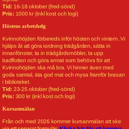
Tid:
16-18 oktober (fred-sönd)
Pris:
1000 kr (inkl kost och logi)
Höstens arbetshelg
Kvinnohöjden förbereds inför hösten och vintern. Vi
hjälps åt att göra iordning trädgården, sätta in
innanfönster, ta in trädgårdsmöbler, ta upp
badflotten och göra annat som behövs för att
Kvinnohöjden ska må bra. Vi hinner även med
goda samtal, äta god mat och mysa framför brasan
i biblioteket.
Tid:
23-25 oktober (fred-sönd)
Pris:
300 kr (inkl kost och logi)
Kursanmälan
Från och med 2026 kommer kursanmälan att ske
via ett separat formulär.
Klicka här för att komma