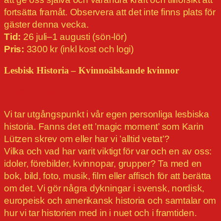
fortsätta framåt. Observera att det inte finns plats för
gäster denna vecka.
Tid:
26 juli–1 augusti (sön-lör)
Pris:
3300 kr (inkl kost och logi)
Lesbisk Historia – Kvinnoälskande kvinnor
OBS! Inställd!
Vi tar utgångspunkt i vår egen personliga lesbiska
historia. Fanns det ett ’magic moment’ som Karin
Lützen skrev om eller har vi ’alltid vetat’?
Vilka och vad har varit viktigt för var och en av oss:
idoler, förebilder, kvinnopar, grupper? Ta med en
bok, bild, foto, musik, film eller affisch för att berätta
om det. Vi gör några dykningar i svensk, nordisk,
europeisk och amerikansk historia och samtalar om
hur vi tar historien med in i nuet och i framtiden.