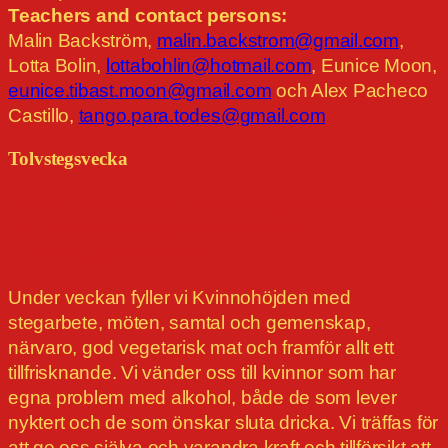
Teachers and contact persons:
Malin Backström,
malin.backstrom@gmail.com
,
Lotta Bolin,
lottabohlin@hotmail.com
, Eunice Moon,
eunice.tibast.moon@gmail.com
och Alex Pacheco
Castillo,
tango.para.todes@gmail.com
Tolvstegsvecka
Kursen är fullbokad, men det går att skriva upp
sig på reservlista genom att fylla i
anmälningsformuläret!
Under veckan fyller vi Kvinnohöjden med
stegarbete, möten, samtal och gemenskap,
närvaro, god vegetarisk mat och framför allt ett
tillfrisknande. Vi vänder oss till kvinnor som har
egna problem med alkohol, både de som lever
nyktert och de som önskar sluta dricka. Vi träffas för
att ge oss själva och varandra kraft och tillförsikt att