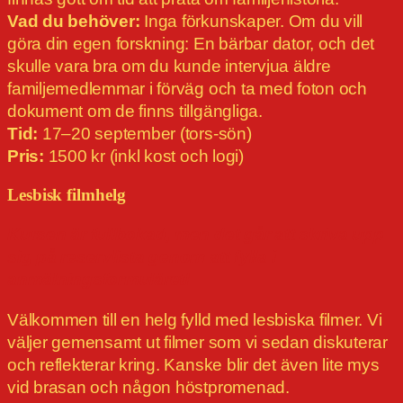
Vad du behöver:
Inga förkunskaper. Om du vill
göra din egen forskning: En bärbar dator, och det
skulle vara bra om du kunde intervjua äldre
familjemedlemmar i förväg och ta med foton och
dokument om de finns tillgängliga.
Tid:
17–20 september (tors-sön)
Pris:
1500 kr (inkl kost och logi)
Lesbisk filmhelg
Kursen är fullbokad, men det går att skriva upp
sig på reservlista genom att fylla i
anmälningsformuläret!
Välkommen till en helg fylld med lesbiska filmer. Vi
väljer gemensamt ut filmer som vi sedan diskuterar
och reflekterar kring. Kanske blir det även lite mys
vid brasan och någon höstpromenad.