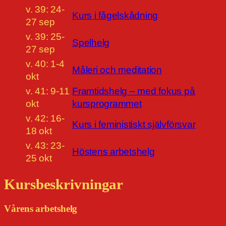
v. 39: 24-
Kurs i fågelskådning
27 sep
v. 39: 25-
Spelhelg
27 sep
v. 40: 1-4
Måleri och meditation
okt
v. 41: 9-11
Framtidshelg – med fokus på
okt
kursprogrammet
v. 42: 16-
Kurs i feministiskt självförsvar
18 okt
v. 43: 23-
Höstens arbetshelg
25 okt
Kursbeskrivningar
Vårens arbetshelg