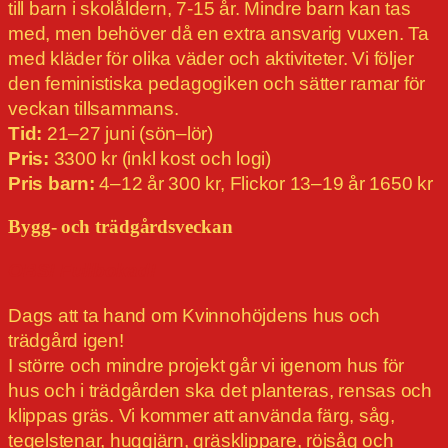
till barn i skolåldern, 7-15 år. Mindre barn kan tas
med, men behöver då en extra ansvarig vuxen. Ta
med kläder för olika väder och aktiviteter. Vi följer
den feministiska pedagogiken och sätter ramar för
veckan tillsammans.
Tid:
21–27 juni (sön–lör)
Pris:
3300 kr (inkl kost och logi)
Pris barn:
4–12 år 300 kr, Flickor 13–19 år 1650 kr
Bygg- och trädgårdsveckan
OBS! Fullbokad!
Dags att ta hand om Kvinnohöjdens hus och
trädgård igen!
I större och mindre projekt går vi igenom hus för
hus och i trädgården ska det planteras, rensas och
klippas gräs. Vi kommer att använda färg, såg,
tegelstenar, huggjärn, gräsklippare, röjsåg och