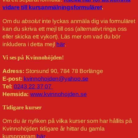
vidare till kursanmälningsformuläret
.
Om du
absolut
inte lyckas anmäla dig via formuläret
kan du skriva ett mejl till oss (alternativt ringa oss
eller skicka ett vykort). Läs mer om vad du bör
inkludera i detta mejl
här
.
Vi ses på Kvinnohöjden!
Adress:
Storsund 90, 784 78 Borlänge
E-post:
kvinnohojden@yahoo.se
Tel:
0243 22 37 07
Hemsida:
www.kvinnohojden.se
Tidigare kurser
Om du är nyfiken på vilka kurser som har hållits på
Kvinnohöjden tidigare år hittar du gamla
kursprogram
här
.