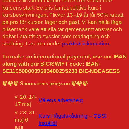
betalas till samma konto senast en vecka före
kursens start. Se pris för respektive kurs i
kursbeskrivningen. Flickor 13–19 år får 50% rabatt
på pris för kurser, läger och gäst. Vi kan hålla låga
priser tack vare att alla tar gemensamt ansvar och
deltar i praktiska sysslor som matlagning och
städning. Läs mer under
praktisk information
.
To make an international payment, use our IBAN
along with our BIC/SWIFT code: IBAN-
SE1195000099603400295238 BIC-NDEASESS
🍃🍃🍃 Sommarens program 🍃🍃🍃
v. 20: 14-
Vårens arbetshelg
17 maj
v. 23: 31
Kurs i fågelskådning – OBS!
maj-6
Inställd!
juni