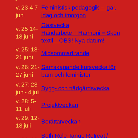
v. 23 4-7
Feministisk pedagogik – igår,
juni
idag och imorgon
Gästvecka
v. 25 14-
Handarbete + Harmoni = Skön
18 juni
textil – OBS! Nya datum!
v. 25: 18-
Midsommarfirande
21 juni
v. 26: 21-
Samskapande kursvecka för
27 juni
barn och feminister
v. 27: 28
Bygg- och trädgårdsvecka
juni- 4 juli
v. 28: 5-
Projektveckan
11 juli
v. 29: 12-
Berättarveckan
18 juli
Both Role Tango Retreat /