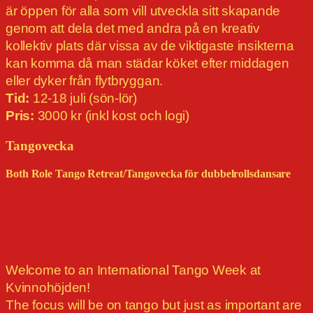
är öppen för alla som vill utveckla sitt skapande
genom att dela det med andra på en kreativ
kollektiv plats där vissa av de viktigaste insikterna
kan komma då man städar köket efter middagen
eller dyker från flytbryggan.
Tid:
12-18 juli (sön-lör)
Pris:
3000 kr (inkl kost och logi)
Tangovecka
Both Role Tango Retreat/Tangovecka för dubbelrollsdansare
Kursen är fullbokad, men det går att skriva upp
sig på reservlista genom att fylla i
anmälningsformuläret!
Welcome to an International Tango Week at
Kvinnohöjden!
The focus will be on tango but just as important are