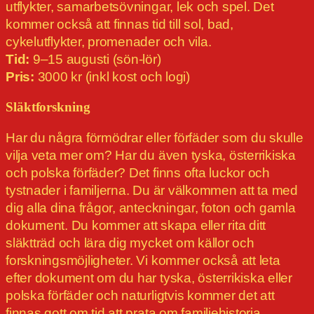
utflykter, samarbetsövningar, lek och spel. Det
kommer också att finnas tid till sol, bad,
cykelutflykter, promenader och vila.
Tid:
9–15 augusti (sön-lör)
Pris:
3000 kr (inkl kost och logi)
Släktforskning
Har du några förmödrar eller förfäder som du skulle
vilja veta mer om? Har du även tyska, österrikiska
och polska förfäder? Det finns ofta luckor och
tystnader i familjerna. Du är välkommen att ta med
dig alla dina frågor, anteckningar, foton och gamla
dokument. Du kommer att skapa eller rita ditt
släktträd och lära dig mycket om källor och
forskningsmöjligheter. Vi kommer också att leta
efter dokument om du har tyska, österrikiska eller
polska förfäder och naturligtvis kommer det att
finnas gott om tid att prata om familjehistoria.