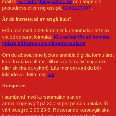
mail till
kvinnohojden@yahoo.se
och ange din
postadress eller ring oss på
0243223707
.
Är du intresserad av att gå kurs?
Från och med 2026 kommer kursanmälan att ske
via ett separat formulär.
Klicka här för att komma
vidare till kursanmälningsformuläret
.
Om du
absolut
inte lyckas anmäla dig via formuläret
kan du skriva ett mejl till oss (alternativt ringa oss
eller skicka ett vykort). Läs mer om vad du bör
inkludera i detta mejl
här
.
Kurspriser
I samband med kursanmälan ska en
anmälningsavgift på 300 kr per person betalas till
vårt plusgiro 2 95 23-8. Resterande kursavgift ska