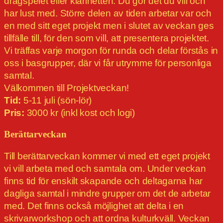
dragspelet eller klarinetten. Du gör det du vill och
har lust med. Större delen av tiden arbetar var och
en med sitt eget projekt men i slutet av veckan ges
tillfälle till, för den som vill, att presentera projektet.
Vi träffas varje morgon för runda och delar förstås in
oss i basgrupper, där vi får utrymme för personliga
samtal.
Välkommen till Projektveckan!
Tid:
5-11 juli (sön-lör)
Pris:
3000 kr (inkl kost och logi)
Berättarveckan
Till berättarveckan kommer vi med ett eget projekt
vi vill arbeta med och samtala om. Under veckan
finns tid för enskilt skapande och deltagarna har
dagliga samtal i mindre grupper om det de arbetar
med. Det finns också möjlighet att delta i en
skrivarworkshop och att ordna kulturkväll. Veckan