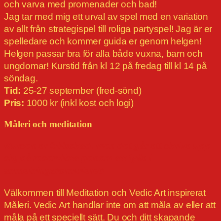
och varva med promenader och bad!
Jag tar med mig ett urval av spel med en variation
av allt från strategispel till roliga partyspel! Jag är er
spelledare och kommer guida er genom helgen!
Helgen passar bra för alla både vuxna, barn och
ungdomar! Kurstid från kl 12 på fredag till kl 14 på
söndag.
Tid:
25-27 september (fred-sönd)
Pris:
1000 kr (inkl kost och logi)
Måleri och meditation
Kursen är fullbokad, men det går att skriva upp
sig på reservlista genom att fylla i
anmälningsformuläret!
Välkommen till Meditation och Vedic Art inspirerat
Måleri. Vedic Art handlar inte om att måla av eller att
måla på ett speciellt sätt. Du och ditt skapande