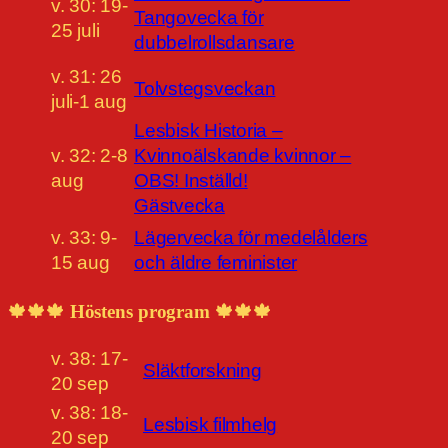
v. 30: 19-
Tangovecka för
25 juli
dubbelrollsdansare
v. 31: 26
Tolvstegsveckan
juli-1 aug
Lesbisk Historia –
v. 32: 2-8
Kvinnoälskande kvinnor –
aug
OBS! Inställd!
Gästvecka
v. 33: 9-
Lägervecka för medelålders
15 aug
och äldre feminister
🍁🍁🍁 Höstens program 🍁🍁🍁
v. 38: 17-
Släktforskning
20 sep
v. 38: 18-
Lesbisk filmhelg
20 sep