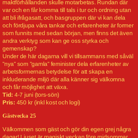
maktförhållanden skulle motarbetas. Rundan där
var och en får komma till tals i tur och ordning utan
att bli ifrågasatt, och basgruppen där vi kan dela
och fördjupa våra tankar och erfarenheter är former
som funnits med sedan början, men finns det även
andra verktyg som kan ge oss styrka och
gemenskap?
Under de här dagarna vill vi tillsammans med såväl
”nya” som ”gamla” feminister dela erfarenheter av
arbetsformernas betydelse för att skapa en
inkluderande miljö där alla känner sig välkomna
och får möjlighet att växa.
Tid:
4-7 juni (tors-sön)
Pris:
450 kr (inkl kost och logi)
Gästvecka 25
Välkommen som gäst och gör din egen grej några
dagar! Ljuset är magiskt veckan före midsommar