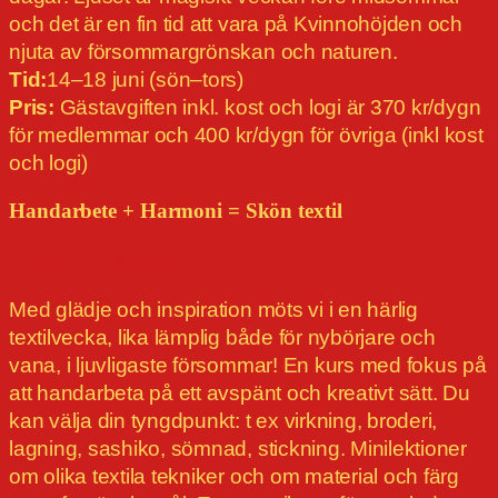
och det är en fin tid att vara på Kvinnohöjden och
njuta av försommargrönskan och naturen.
Tid:
14–18 juni (sön–tors)
Pris:
Gästavgiften inkl. kost och logi är 370 kr/dygn
för medlemmar och 400 kr/dygn för övriga (inkl kost
och logi)
Handarbete + Harmoni = Skön textil
OBS! Ändrat datum!
Med glädje och inspiration möts vi i en härlig
textilvecka, lika lämplig både för nybörjare och
vana, i ljuvligaste försommar! En kurs med fokus på
att handarbeta på ett avspänt och kreativt sätt. Du
kan välja din tyngdpunkt: t ex virkning, broderi,
lagning, sashiko, sömnad, stickning. Minilektioner
om olika textila tekniker och om material och färg