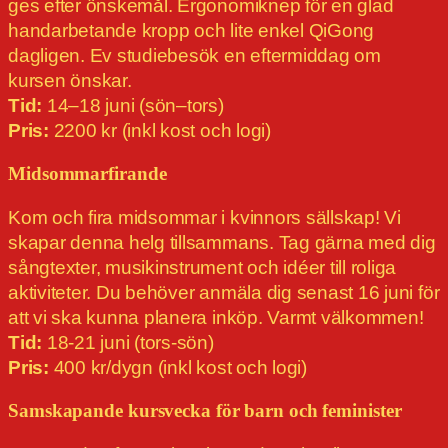
ges efter önskemål. Ergonomiknep för en glad
handarbetande kropp och lite enkel QiGong
dagligen. Ev studiebesök en eftermiddag om
kursen önskar.
Tid:
14–18 juni (sön–tors)
Pris:
2200 kr (inkl kost och logi)
Midsommarfirande
Kom och fira midsommar i kvinnors sällskap! Vi
skapar denna helg tillsammans. Tag gärna med dig
sångtexter, musikinstrument och idéer till roliga
aktiviteter. Du behöver anmäla dig senast 16 juni för
att vi ska kunna planera inköp. Varmt välkommen!
Tid:
18-21 juni (tors-sön)
Pris:
400 kr/dygn (inkl kost och logi)
Samskapande kursvecka för barn och feminister