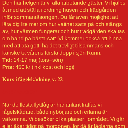
Den här helgen är vi alla arbetande gäster. Vi hjälps
åt med att ställa i ordning husen och trädgården
inför sommarsäsongen. Du får även möjlighet att
lära dig lite mer om hur vattnet sätts på och stängs
av, hur värmen fungerar och hur trädgården ska tas
om hand på bästa sätt. Vi kommer också att hinna
med att äta gott, ha det trevligt tillsammans och
kanske ta vårens första dopp i sjön Runn.
Tid:
14-17 maj (tors–sön)
Pris:
450 kr (inkl kost och logi)
Kurs i fågelskådning v. 23
OBS! Inställd!
När de flesta flyttfåglar har anlänt träffas vi
fågelskådare, både nybörjare och erfarna är
välkomna. Vi besöker olika platser i området. Vi går
eller åker tidigt på morgonen, för då är fåglarna som