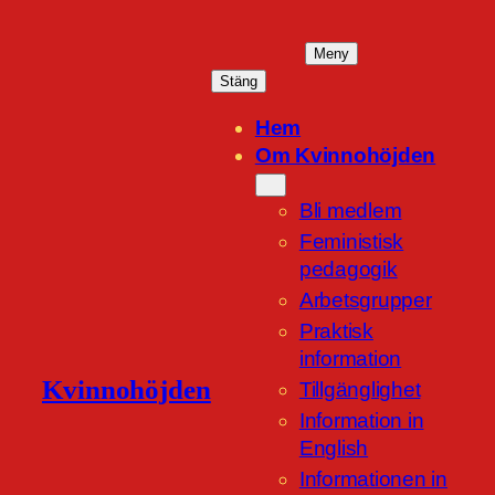
Hoppa
till
Meny
innehåll
Stäng
Hem
Om Kvinnohöjden
Bli medlem
Feministisk
pedagogik
Arbetsgrupper
Praktisk
information
Kvinnohöjden
Tillgänglighet
Information in
English
Informationen in