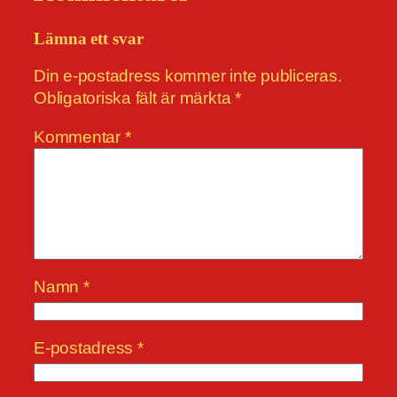
Lämna ett svar
Din e-postadress kommer inte publiceras.
Obligatoriska fält är märkta
*
Kommentar
*
Namn
*
E-postadress
*