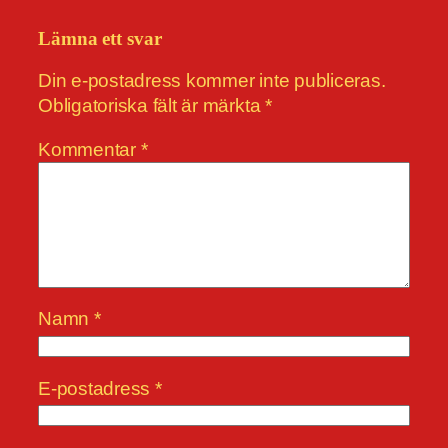
Lämna ett svar
Din e-postadress kommer inte publiceras.
Obligatoriska fält är märkta
*
Kommentar
*
Namn
*
E-postadress
*