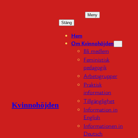
Hoppa
till
Meny
innehåll
Stäng
Hem
Om Kvinnohöjden
Bli medlem
Feministisk
pedagogik
Arbetsgrupper
Praktisk
information
Tillgänglighet
Kvinnohöjden
Information in
English
Informationen in
Deutsch