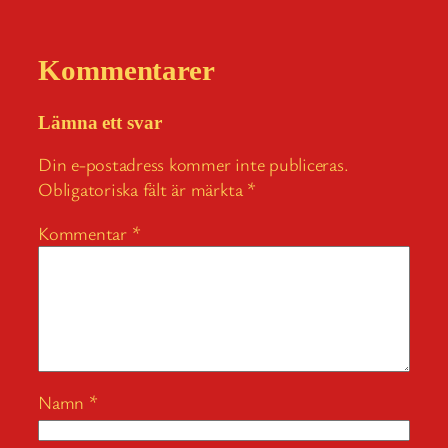
Kommentarer
Lämna ett svar
Din e-postadress kommer inte publiceras.
Obligatoriska fält är märkta
*
Kommentar
*
Namn
*