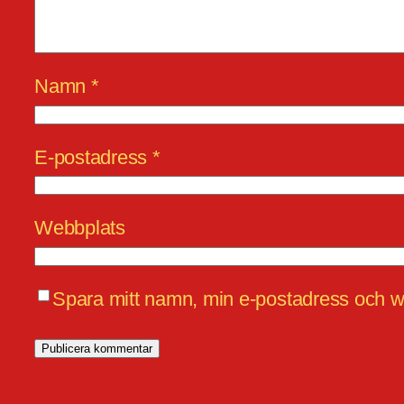
Namn
*
E-postadress
*
Webbplats
Spara mitt namn, min e-postadress och we