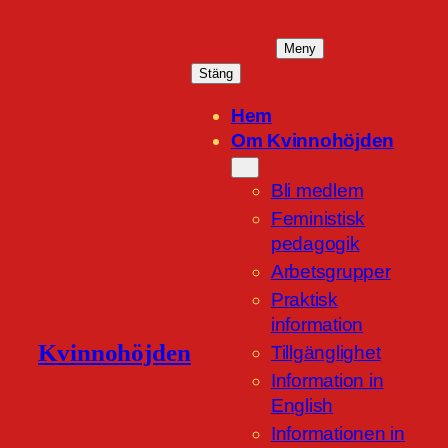
Hoppa
till
Meny
innehåll
Stäng
Hem
Om Kvinnohöjden
Bli medlem
Feministisk
pedagogik
Arbetsgrupper
Praktisk
information
Kvinnohöjden
Tillgänglighet
Information in
English
Informationen in