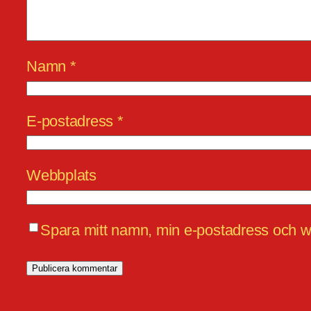
Namn
*
E-postadress
*
Webbplats
Spara mitt namn, min e-postadress och we