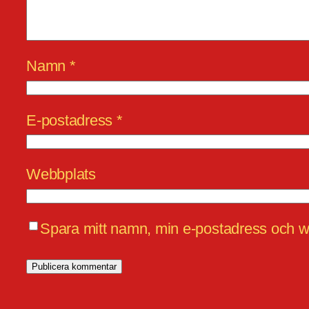
Namn
*
E-postadress
*
Webbplats
Spara mitt namn, min e-postadress och we