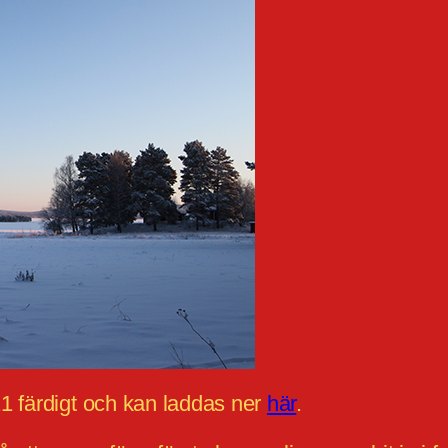
1 färdigt och kan laddas ner
här
.