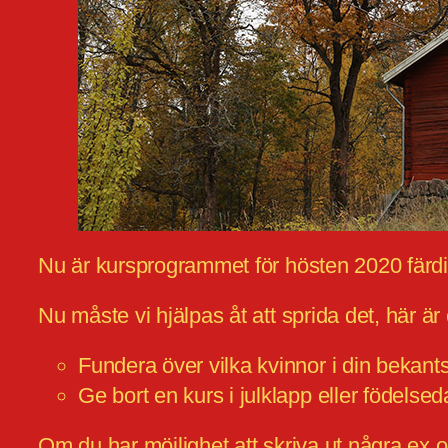
Nu är kursprogrammet för hösten 2020 färd
Nu måste vi hjälpas åt att sprida det, här är 
Fundera över vilka kvinnor i din bekant
Ge bort en kurs i julklapp eller födelse
Om du har möjlighet att skriva ut några ex o