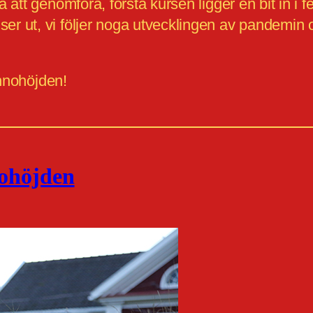
att genomföra, första kursen ligger en bit in i f
 ut, vi följer noga utvecklingen av pandemin o
innohöjden!
nohöjden