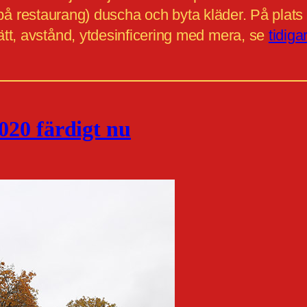
it på restaurang) duscha och byta kläder. På plats
tt, avstånd, ytdesinficering med mera, se
tidiga
020 färdigt nu