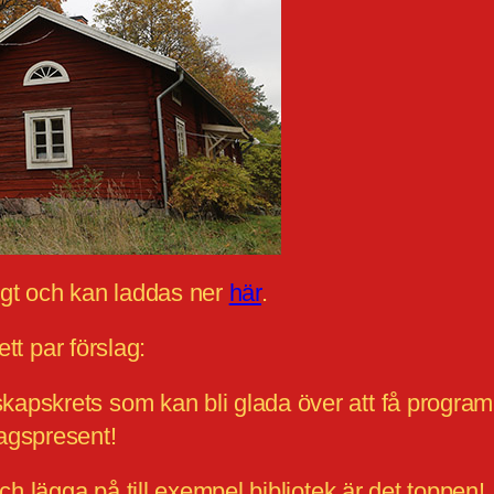
igt och kan laddas ner
här
.
ett par förslag:
skapskrets som kan bli glada över att få program
dagspresent!
ch lägga på till exempel bibliotek är det toppen!