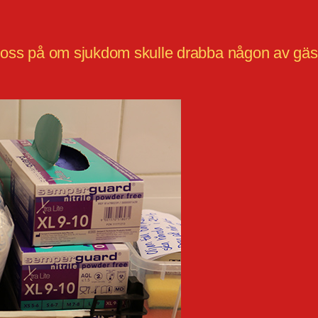
a oss på om sjukdom skulle drabba någon av gäst