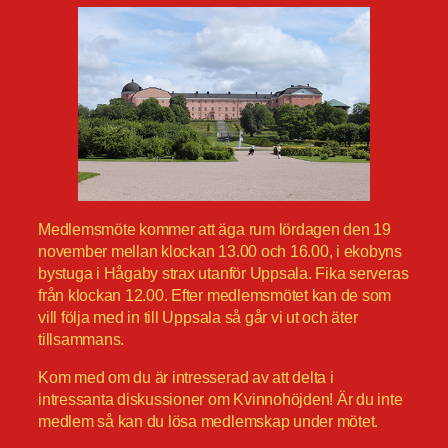
Medlemsmöte kommer att äga rum lördagen den 19
november mellan klockan 13.00 och 16.00, i ekobyns
bystuga i Hågaby strax utanför Uppsala. Fika serveras
från klockan 12.00. Efter medlemsmötet kan de som
vill följa med in till Uppsala så går vi ut och äter
tillsammans.
Kom med om du är intresserad av att delta i
intressanta diskussioner om Kvinnohöjden! Är du inte
medlem så kan du lösa medlemskap under mötet.