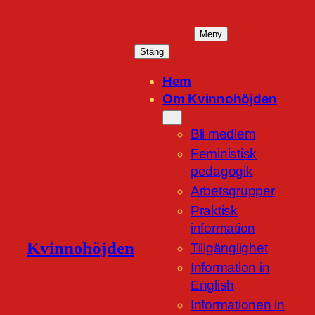
Hoppa
till
Meny
innehåll
Stäng
Hem
Om Kvinnohöjden
Bli medlem
Feministisk
pedagogik
Arbetsgrupper
Praktisk
information
Kvinnohöjden
Tillgänglighet
Information in
English
Informationen in