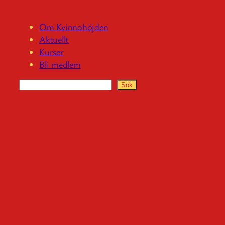
Om Kvinnohöjden
Aktuellt
Kurser
Bli medlem
S
Sök
ö
k