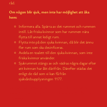
råd.
Om någon blir sjuk, men inte har möjlighet att åka
hem:
Informera alla. Spärra av det rummet och rummen
intill. Låt friska kvinnor som har rummen nära
flytta till annat ledigt rum.
Flytta inte på den sjuka kvinnan, då blir det ännu
fler rum som ska desinficeras.
Avdela en toalett till den sjuka kvinnan, som inte
friska kvinnor använder.
Sjukrummet stängs av och vädras några dagar efter
att kvinnan har åkt därifrån. Därefter städas det
enligt de råd som vi kan få från
sjukvårdsupplysningen 1177.
VARMT VÄLKOMMEN TILL EN HÄRLIG, MEN LITE
ANNORLUNDA, VISTELSE PÅ KVINNOHÖJDEN I
SOMMAR!