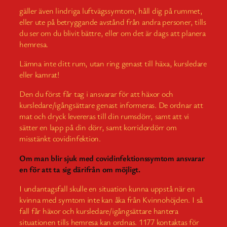
gäller även lindriga luftvägssymtom, håll dig på rummet,
eller ute på betryggande avstånd från andra personer, tills
du ser om du blivit bättre, eller om det är dags att planera
hemresa.
Lämna inte ditt rum, utan ring genast till häxa, kursledare
eller kamrat!
Den du först får tag i ansvarar för att häxor och
kursledare/igångsättare genast informeras. De ordnar att
mat och dryck levereras till din rumsdörr, samt att vi
sätter en lapp på din dörr, samt korridordörr om
misstänkt covidinfektion.
Om man blir sjuk med covidinfektionssymtom ansvarar
en för att ta sig därifrån om möjligt.
I undantagsfall skulle en situation kunna uppstå när en
kvinna med symtom inte kan åka från Kvinnohöjden. I så
fall får häxor och kursledare/igångsättare hantera
situationen tills hemresa kan ordnas. 1177 kontaktas för