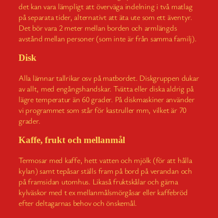
det kan vara lämpligt att överväga indelning i två matlag
på separata tider, alternativt att äta ute som ett äventyr.
Det bör vara 2 meter mellan borden och armlängds
avstånd mellan personer (som inte är från samma familj).
Disk
Alla lämnar tallrikar osv på matbordet. Diskgruppen dukar
av allt, med engångshandskar. Tvätta eller diska aldrig på
lägre temperatur än 60 grader. På diskmaskiner använder
vi programmet som står för kastruller mm, vilket är 70
grader.
Kaffe, frukt och mellanmål
Termosar med kaffe, hett vatten och mjölk (för att hålla
kylan) samt tepåsar ställs fram på bord på verandan och
på framsidan utomhus. Likaså fruktskålar och gärna
kylväskor med t ex mellanmålsmörgåsar eller kaffebröd
efter deltagarnas behov och önskemål.