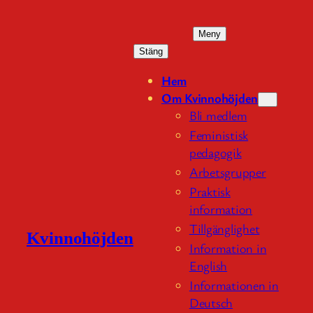
Hoppa
till
Meny
innehåll
Stäng
Hem
Om Kvinnohöjden
Bli medlem
Feministisk
pedagogik
Arbetsgrupper
Praktisk
information
Tillgänglighet
Kvinnohöjden
Information in
English
Informationen in
Deutsch