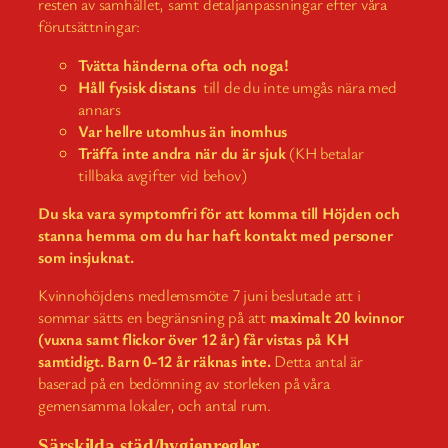
resten av samhället, samt detaljanpassningar efter våra
förutsättningar:
Tvätta händerna ofta och noga!
Håll fysisk distans
till de du inte umgås nära med
annars
Var hellre utomhus än inomhus
Träffa inte andra när du är sjuk
(KH betalar
tillbaka avgifter vid behov)
Du ska vara symptomfri för att komma till Höjden och
stanna hemma om du har haft kontakt med personer
som insjuknat.
Kvinnohöjdens medlemsmöte 7 juni beslutade att i
sommar sätts en begränsning på att
maximalt 20 kvinnor
(vuxna samt flickor över 12 år) får vistas på KH
samtidigt. Barn 0-12 år räknas inte.
Detta antal är
baserad på en bedömning av storleken på våra
gemensamma lokaler, och antal rum.
Särskilda städ/hygienregler