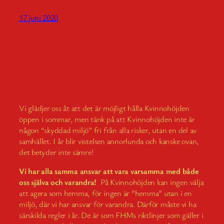
17 juni 2020
INFORMATION OM ANPASSNINGAR OCH
SÄRSKILDA REGLER I KVINNOHÖJDENS
VERKSAMHET 2020 PÅ GRUND AV
CORONAPANDEMIN:
Vi glädjer oss åt att det är möjligt hålla Kvinnohöjden
öppen i sommar, men tänk på att Kvinnohöjden inte är
någon “skyddad miljö” fri från alla risker, utan en del av
samhället. I år blir vistelsen annorlunda och kanske ovan,
det betyder inte sämre!
Vi har alla samma ansvar att vara varsamma med både
oss själva och varandra!
På Kvinnohöjden kan ingen välja
att agera som hemma, för ingen är ”hemma” utan i en
miljö, där vi har ansvar för varandra. Därför måste vi ha
särskilda regler i år. De är som FHMs riktlinjer som gäller i