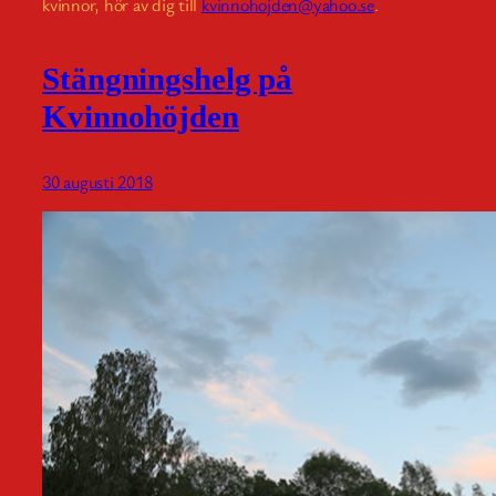
kvinnor, hör av dig till
kvinnohojden@yahoo.se
.
Stängningshelg på
Kvinnohöjden
30 augusti 2018