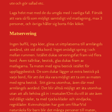
ute och gör sallad etc.
Laga helst mat med de du umgås med i vanliga fall. Försök
att vara så få som möjligt samtidigt vid matlagning, max 3
personer, och övriga håller sig borta från köket.
Matservering
Ingen buffé, inga köer, glesa ut sittplatserna till armlängds
avstånd, sitt vid olika bord. Inget onödigt spring i och
mellan rummen. Istället dukas serveringsfat fram vid flera
bord. Även tallrikar, bestick, glas dukas fram av
matlagarna. Ta maten med egna bestick istället för
uppläggsbestick. De som dukar lägger ut extra bestick på
varje bord, för att det ska vara möjligt att ta om av maten
med egna bestick. Sitt gärna utomhus, även där med
armlängds avstånd. Det blir alltså möjligt att äta utomhus
utan att alls behöva gå in i matsalen!Om du vill ät ute även
vid dåligt väder, ta med tjocka kläder och vindjacka,
regnkläder. Kvinnohöjden har gott om filtar!Vid
naturskola för barn blir det många personer till maten,