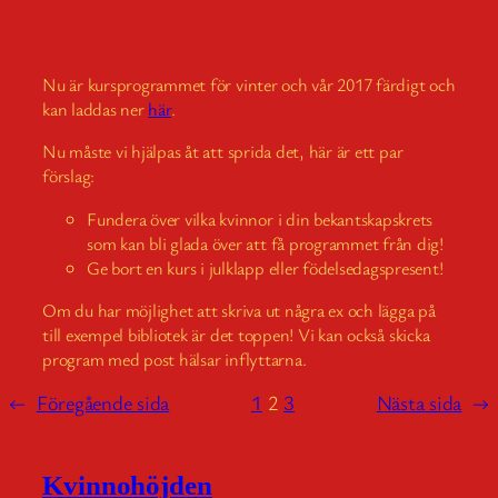
Nu är kursprogrammet för vinter och vår 2017 färdigt och
kan laddas ner
här
.
Nu måste vi hjälpas åt att sprida det, här är ett par
förslag:
Fundera över vilka kvinnor i din bekantskapskrets
som kan bli glada över att få programmet från dig!
Ge bort en kurs i julklapp eller födelsedagspresent!
Om du har möjlighet att skriva ut några ex och lägga på
till exempel bibliotek är det toppen! Vi kan också skicka
program med post hälsar inflyttarna.
←
Föregående sida
1
2
3
Nästa sida
→
Kvinnohöjden