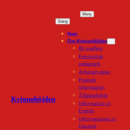
Hoppa
till
Meny
innehåll
Stäng
Hem
Om Kvinnohöjden
Bli medlem
Feministisk
pedagogik
Arbetsgrupper
Praktisk
information
Tillgänglighet
Kvinnohöjden
Information in
English
Informationen in
Deutsch