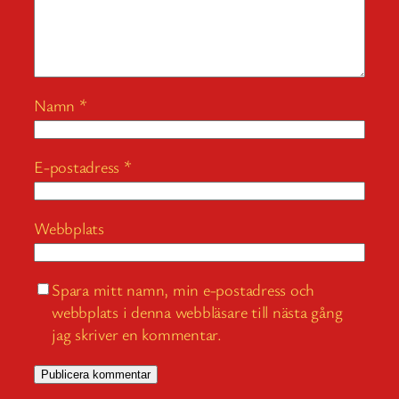
Namn
*
E-postadress
*
Webbplats
Spara mitt namn, min e-postadress och
webbplats i denna webbläsare till nästa gång
jag skriver en kommentar.